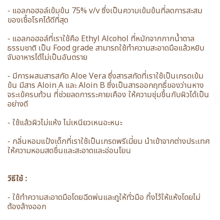
- แอลกอฮอล์เข้มข้น 75% v/v ซึ่งเป็นความเข้มข้นที่ลดการสะสม
ของเชื้อโรคได้ดีที่สุด
- แอลกอฮอล์ที่เราใช้คือ Ethyl Alcohol ที่หมักจากกากน้ำตาล
ธรรมชาติ เป็น Food grade สามารถใช้ทำความสะอาดมือแล้วหยิบ
จับอาหารได้ไม่เป็นอันตราย
- มีการผสมสารสกัด Aloe Vera ซึ่งสารสกัดที่เราใช้เป็นเกรดเข้ม
ข้น มีสาร Aloin A และ Aloin B ซึ่งเป็นสารออกฤทธิ์ของว่านหาง
จระเข้ครบถ้วน ที่ช่วยลดการระคายเคือง ให้ความชุ่มชื้นกับผิวได้เป็น
อย่างดี
- ใช้แล้วผิวไม่แห้ง ไม่เหนียวเหนอะหนะ
- กลิ่นหอมแป้งเด็กที่เราใช้เป็นเกรดพรีเมี่ยม นำเข้าจากต่างประเทศ
ให้ความหอมสดชื่นและสะอาดและอ่อนโยน
วิธีใช้ :
- ใช้ทำความสะอาดมือโดยฉีดพ่นและถูให้ทั่วมือ ทิ้งไว้ให้แห้งโดยไม่
ต้องล้างออก