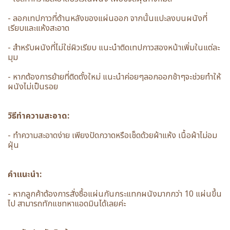
- ลอกเทปกาวที่ด้านหลังของแผ่นออก จากนั้นแปะลงบนผนังที่
เรียบและแห้งสะอาด
- สำหรับผนังที่ไม่ใช่ผิวเรียบ แนะนำติดเทปกาวสองหน้าเพิ่มในแต่ละ
มุม
- หากต้องการย้ายที่ติดตั้งใหม่ แนะนำค่อยๆลอกออกช้าๆจะช่วยทำให้
ผนังไม่เป็นรอย
วิธีทำความสะอาด:
- ทำความสะอาดง่าย เพียงปัดกวาดหรือเช็ดด้วยผ้าแห้ง เนื้อผ้าไม่อม
ฝุ่น
คำแนะนำ:
- หากลูกค้าต้องการสั่งซื้อแผ่นกันกระแทกผนังมากกว่า 10 แผ่นขึ้น
ไป สามารถทักแชทหาแอดมินได้เลยค่ะ