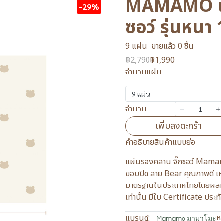
MAMAMO แผ
-29%
ซอว์ รุ่นหน
9 แผ่น
ขายแล้ว 0 ชิ้น
฿2,790
฿1,990
จำนวนแผ่น
9 แผ่น
จำนวน
เพิ่มลงตะกร้า
คำอธิบายสินค้าแบบย่อ
แผ่นรองคลาน จิ๊กซอว์ Mamamo
ขอบปิด ลาย Bear คุณภาพดี เห
มาตรฐานในประเทศไทยโดยผล
เท่านั้น มีใบ Certificate ประ
ห
แบรนด์:
Mamamo มามาโมะ