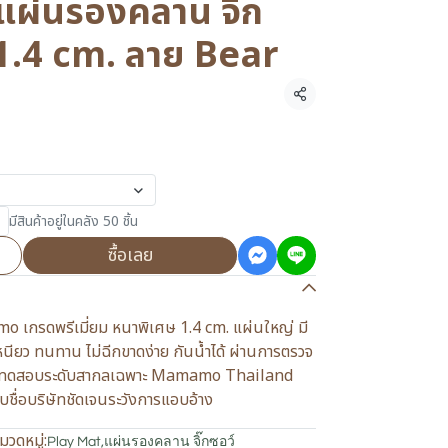
่นรองคลาน จิ๊ก
า 1.4 cm. ลาย Bear
แชร์
มีสินค้าอยู่ในคลัง 50 ชิ้น
ซื้อเลย
 เกรดพรีเมี่ยม หนาพิเศษ 1.4 cm. แผ่นใหญ่ มี
นียว ทนทาน ไม่ฉีกขาดง่าย กันน้ำได้ ผ่านการตรวจ
ทดสอบระดับสากลเฉพาะ Mamamo Thailand
ทับชื่อบริษัทชัดเจนระวังการแอบอ้าง
มวดหมู่:
Play Mat
,
แผ่นรองคลาน จิ๊กซอว์