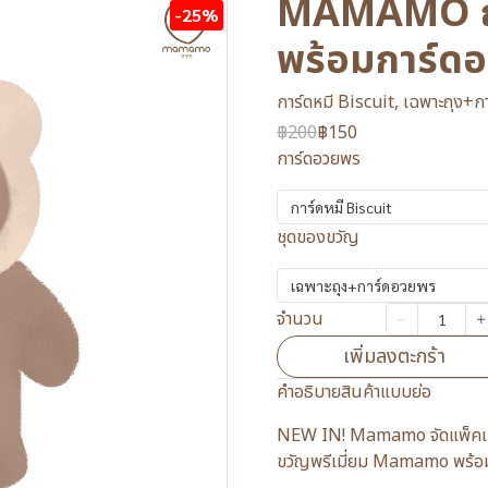
MAMAMO ถุง
-25%
พร้อมการ์ด
การ์ดหมี Biscuit, เฉพาะถุง+
฿200
฿150
การ์ดอวยพร
การ์ดหมี Biscuit
ชุดของขวัญ
เฉพาะถุง+การ์ดอวยพร
จำนวน
เพิ่มลงตะกร้า
คำอธิบายสินค้าแบบย่อ
NEW IN! Mamamo จัดแพ็คเกจพ
ขวัญพรีเมี่ยม Mamamo พร้อมก