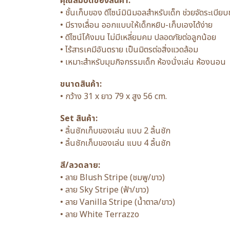
คุณสมบัติของสินค้า:
• ชั้นเก็บของ ดีไซน์มินิมอลสำหรับเด็ก ช่วยจัดระเบ
• มีรางเลื่อน ออกแบบให้เด็กหยิบ-เก็บเองได้ง่าย
• ดีไซน์โค้งมน ไม่มีเหลี่ยมคม ปลอดภัยต่อลูกน้อย
• ไร้สารเคมีอันตราย เป็นมิตรต่อสิ่งแวดล้อม
• เหมาะสำหรับมุมกิจกรรมเด็ก ห้องนั่งเล่น ห้องนอน
ขนาดสินค้า:
• กว้าง 31 x ยาว 79 x สูง 56 cm.
Set สินค้า:
• ลิ้นชักเก็บของเล่น แบบ 2 ลิ้นชัก
• ลิ้นชักเก็บของเล่น แบบ 4 ลิ้นชัก
สี/ลวดลาย:
• ลาย Blush Stripe (ชมพู/ขาว)
• ลาย Sky Stripe (ฟ้า/ขาว)
• ลาย Vanilla Stripe (น้ำตาล/ขาว)
• ลาย White Terrazzo