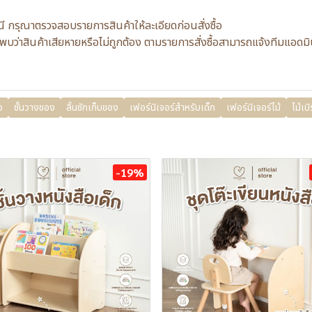
รณี กรุณาตรวจสอบรายการสินค้าให้ละเอียดก่อนสั่งซื้อ
กค้าพบว่าสินค้าเสียหายหรือไม่ถูกต้อง ตามรายการสั่งซื้อสามารถแจ้งทีมแ
ง
ชั้นวางของ
ลิ้นชักเก็บของ
เฟอร์นิเจอร์สำหรับเด็ก
เฟอร์นิเจอร์ไม้
ไม้เบิ
-19%