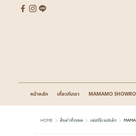
หน้าหลัก
เกี่ยวกับเรา
MAMAMO SHOWR
HOME
สินค้าทั้งหมด
เฟอร์นิเจอร์เด็ก
MAMAMO