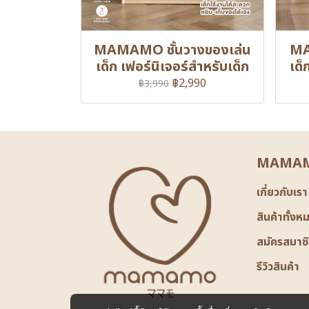
MAMAMO ชั้นวางของเล่น
MA
เด็ก เฟอร์นิเจอร์สำหรับเด็ก
เด็
฿2,990
฿3,990
MAMAM
เกี่ยวกับเรา
สินค้าทั้งห
สมัครสมาช
รีวิวสินค้า