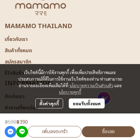
MAMAMO THAILAND
เกี่ยวกับเรา
สินค้าทั้งหมด
สมัครสมาชิก
รีวิวสินค้า
เว็บไซต์นี้มีการใช้งานคุกกี้ เพื่อเพิ่มประสิทธิภาพและ
ประสบการณ์ที่ดีในการใช้งานเว็บไซต์ของท่าน ท่านสามารถ
INFORMATION
อ่านรายละเอียดเพิ่มเติมได้ที่
นโยบายความเป็นส่วนตัว
และ
นโยบายคุกกี้
ติดต่อเรา
ตั้งค่าคุกกี้
ยอมรับทั้งหมด
คำถามที่พบบ่อย
฿590
฿390
เพิ่มลงตะกร้า
ซื้อเลย
Powered By
MakeWebEasy