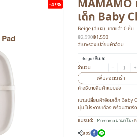
MAMAMO เบา
-47%
เด็ก Baby 
Beige (สีเบจ)
ขายแล้ว 0 ชิ้น
฿2,990
฿1,590
สีเบาะรองเปลี่ยนผ้าอ้อม
Beige (สีเบจ)
จำนวน
เพิ่มลงตะกร้า
คำอธิบายสินค้าแบบย่อ
เบาะเปลี่ยนผ้าอ้อมเด็ก Baby
นุ่ม ไม่ระคายเคือง พร้อมสายร
ห
แบรนด์:
Mamamo มามาโมะ
แชร์