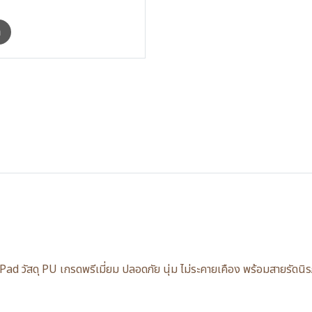
m
ad วัสดุ PU เกรดพรีเมี่ยม ปลอดภัย นุ่ม ไม่ระคายเคือง พร้อมสายรัด