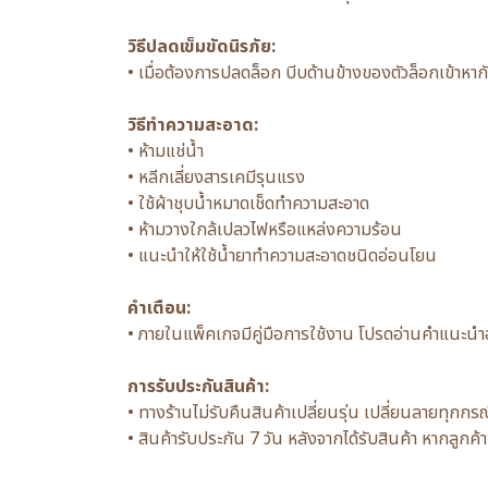
วิธีปลดเข็มขัดนิรภัย:
• เมื่อต้องการปลดล็อก บีบด้านข้างของตัวล็อกเข้าห
วิธีทำความสะอาด:
• ห้ามแช่น้ำ
• หลีกเลี่ยงสารเคมีรุนแรง
• ใช้ผ้าชุบน้ำหมาดเช็ดทำความสะอาด
• ห้ามวางใกล้เปลวไฟหรือแหล่งความร้อน
• แนะนำให้ใช้น้ำยาทำความสะอาดชนิดอ่อนโยน
คำเตือน:
• ภายในแพ็คเกจมีคู่มือการใช้งาน โปรดอ่านคำแนะนำอย
การรับประกันสินค้า:
• ทางร้านไม่รับคืนสินค้าเปลี่ยนรุ่น เปลี่ยนลายทุกก
• สินค้ารับประกัน 7 วัน หลังจากได้รับสินค้า หากลู