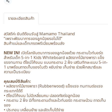
แชร์
รายละเอียดสินค้า
สวัสดีค่ะ ยินดีต้อนรับสู่ Mamamo Thailand
“เพราะพัฒนาการของลูกน้อยรอไม่ได้”
สินค้าแม่และเด็กเกรดพรีเมี่ยมพร้อมส่ง
NEW IN!
เปิดโลกจินตนาการของลูกน้อยด้วย กระดานไวท์บอร์ด
สำหรับเด็ก 5-in-1 Kids Whiteboard ผลิตจากไม้ยางพารา แข็ง
แรงทนทาน ดีไซน์โค้งมน แบบกระดาน 2 ฝั่ง เสริมทักษะแบบ 5-in-
1 มาพร้อมถาดเก็บของในตัว หยิบง่าย เก็บง่าย ช่วยฝึกสมาธิและ
ความเป็นระเบียบ
คุณสมบัติสินค้า:
• ผลิตจากไม้ยางพารา (Rubberwood) แข็งแรง ทนทานต่อแรง
กระแทกได้ดี
• ดีไซน์โค้งมน ไม่มีเหลี่ยมคม ปลอดภัยต่อลูกน้อย
• กระดาน 2 ฝั่ง มีทั้งกระดานดำและไวท์บอร์ด กระดาษม้วน ถาดเก็บ
ของ
• ประกอบ เคลื่อนย้าย และจัดเก็บได้ง่าย