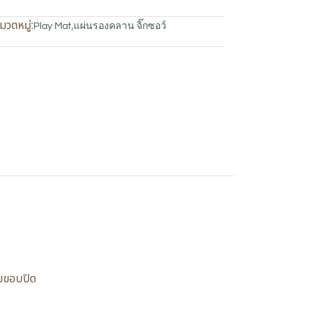
มวดหมู่:
Play Mat
,
แผ่นรองคลาน จิ๊กซอว์
อมขอบปิด