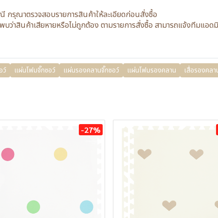
รณี กรุณาตรวจสอบรายการสินค้าให้ละเอียดก่อนสั่งซื้อ
กค้าพบว่าสินค้าเสียหายหรือไม่ถูกต้อง ตามรายการสั่งซื้อ สามารถแจ้งทีม
อว์
แผ่นโฟมจิ๊กซอว์
แผ่นรองคลานจิ๊กซอว์
แผ่นโฟมรองคลาน
เสื่อรองคลา
-27%