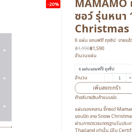
MAMAMO แผ
-20%
ซอว์ รุ่นหน
Christmas
6 แผ่น แถมฟรี! ถุงซิป
ขายแล้ว
฿1,990
฿1,590
จำนวนแผ่น
6 แผ่น แถมฟรี! ถุงซิป
จำนวน
เพิ่มลงตะกร้า
คำอธิบายสินค้าแบบย่อ
แผ่นรองคลาน จิ๊กซอว์ Mamamo
ขอบปิด ลาย Snow Christmas ค
ผ่านการตรวจมาตรฐานในประ
Thailand เท่านั้น มีใบ Certi