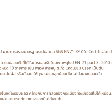
 ผ่านการตรวจมาตรฐานระดับสากล SGS EN71-3* มีใบ Certificate ประท
วามปลอดภัยที่ได้รับการยอมรับในสหภาพยุโรป EN-71 part 3 : 2013 เ
ทั้งหมด 19 รายการ เช่น พลวง สารหนู ตะกั่ว แคดเมียม ปรอท เป็นต้น
ดดม สัมผัส หรือกัดอม ให้คุณแม่และลูกน้อยใช้งานได้อย่างปลอดภัย
น้อยในแต่ละรอบผลิต คล้ายกับการผลิตของกระเบื้องที่จะมีเฉดสีไม่ได้เหมื
30 แผ่น สามารถทักแชทหาแอดมินได้เลยค่ะ