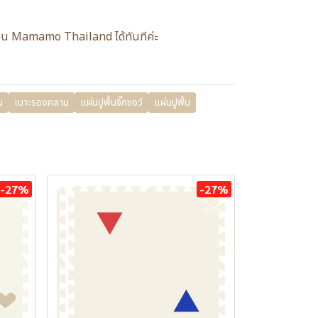
แอดมิน Mamamo Thailand ได้ทันทีค่ะ
น
เบาะรองคลาน
แผ่นปูพื้นจิ๊กซอว์
แผ่นปูพื้น
-27%
-27%