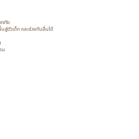
อดภัย
ู่ตัวเด็ก และช่วยกันลื่นได้
น
่วน