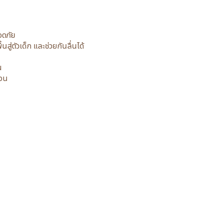
อดภัย
ู่ตัวเด็ก และช่วยกันลื่นได้
น
่วน