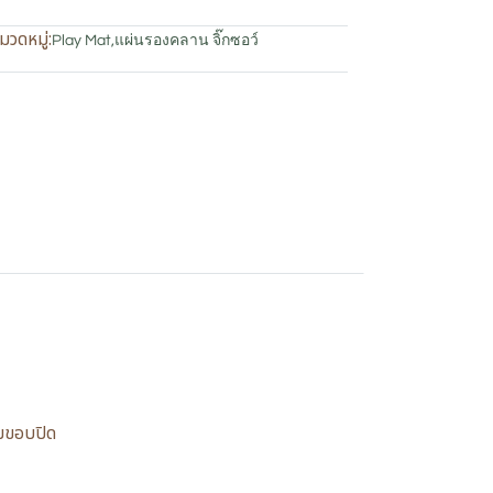
มวดหมู่:
Play Mat
,
แผ่นรองคลาน จิ๊กซอว์
อมขอบปิด