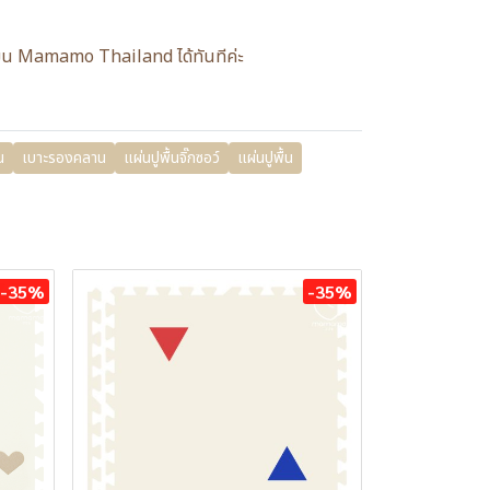
แอดมิน Mamamo Thailand ได้ทันทีค่ะ
น
เบาะรองคลาน
แผ่นปูพื้นจิ๊กซอว์
แผ่นปูพื้น
-35%
-35%