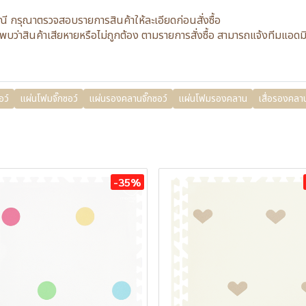
รณี กรุณาตรวจสอบรายการสินค้าให้ละเอียดก่อนสั่งซื้อ
กค้าพบว่าสินค้าเสียหายหรือไม่ถูกต้อง ตามรายการสั่งซื้อ สามารถแจ้งทีม
อว์
แผ่นโฟมจิ๊กซอว์
แผ่นรองคลานจิ๊กซอว์
แผ่นโฟมรองคลาน
เสื่อรองคลา
-35%