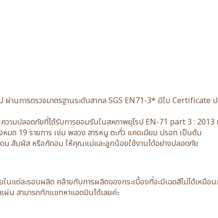
 ผ่านการตรวจมาตรฐานระดับสากล SGS EN71-3* มีใบ Certificate ประท
วามปลอดภัยที่ได้รับการยอมรับในสหภาพยุโรป EN-71 part 3 : 2013 เ
ทั้งหมด 19 รายการ เช่น พลวง สารหนู ตะกั่ว แคดเมียม ปรอท เป็นต้น
ดดม สัมผัส หรือกัดอม ให้คุณแม่และลูกน้อยใช้งานได้อย่างปลอดภัย
น้อยในแต่ละรอบผลิต คล้ายกับการผลิตของกระเบื้องที่จะมีเฉดสีไม่ได้เหมื
30 แผ่น สามารถทักแชทหาแอดมินได้เลยค่ะ