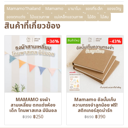
MamamoThailand
Mamamo
มามาโมะ
ของที่ระลึก
ของขวัญ
ของตกแต่ง
ไม้แขวนภาพ
แม่เหล็กแขวนภาพ
ไม้อัด
ไม้สน
สินค้าที่เกี่ยวข้อง
-36%
-43%
สินค้าใหม่
MAMAMO ธงผ้า
Mamamo อัลบั้มเก็บ
สามเหลี่ยม ตกแต่งห้อง
ความทรงจำลูกน้อย ฟรี!
เด็ก โทนพาสเทล มินิมอล
สติกเกอร์สุดน่ารัก
฿250
฿390
฿390
฿690