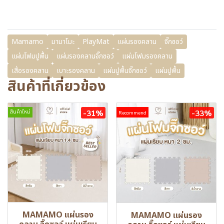
Mamamo
มามาโมะ
PlayMat
แผ่นรองคลาน
จิ๊กซอว์
แผ่นโฟมปูพื้น
แผ่นรองคลานจิ๊กซอว์
แผ่นโฟมรองคลาน
เสื่อรองคลาน
เบาะรองคลาน
แผ่นปูพื้นจิ๊กซอว์
แผ่นปูพื้น
สินค้าที่เกี่ยวข้อง
-31%
-33%
สินค้าใหม่
Recommend
MAMAMO แผ่นรอง
MAMAMO แผ่นรอง