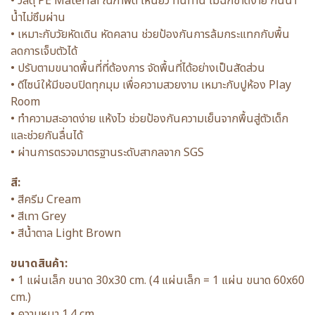
• วัสดุ PE Material ณภาพดี เหนียว ทนทาน ไม่ฉีกขาดง่าย กันน้ำ
น้ำไม่ซึมผ่าน
• เหมาะกับวัยหัดเดิน หัดคลาน ช่วยป้องกันการล้มกระแทกกับพื้น
ลดการเจ็บตัวได้
• ปรับตามขนาดพื้นที่ที่ต้องการ จัดพื้นที่ได้อย่างเป็นสัดส่วน
• ดีไซน์ให้มีขอบปิดทุกมุม เพื่อความสวยงาม เหมาะกับปูห้อง Play
Room
• ทำความสะอาดง่าย แห้งไว ช่วยป้องกันความเย็นจากพื้นสู่ตัวเด็ก
และช่วยกันลื่นได้
• ผ่านการตรวจมาตรฐานระดับสากลจาก SGS
สี:
• สีครีม Cream
• สีเทา Grey
• สีน้ำตาล Light Brown
ขนาดสินค้า:
• 1 แผ่นเล็ก ขนาด 30x30 cm. (4 แผ่นเล็ก = 1 แผ่น ขนาด 60x60
cm.)
• ความหนา 1.4 cm.