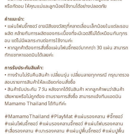
หรือกัดอม ให้คุณแม่และลูกน้อยใช้งานได้อย่างปลอดภัย
คำแนะนำ:
• แผ่นโฟมจิ๊กซอว์ อาจมีสีของวัสดุที่คลาดเลื่อนเล็กน้อยในแต่ละรอบ
ผลิต คล้ายกับการผลิตของกระเบื้องที่จะมีเฉดสีไม่ได้เหมือนกันทุกร
อบ แต่ไม่มีผลกระทบต่อการใช้งานค่ะ
• หากลูกค้าต้องการสั่งซื้อแผ่นโฟมจิ๊กซอว์มากกว่า 30 แผ่น สามารถ
ทักแชทหาแอดมินได้เลยค่ะ
การรับประกันสินค้า:
• ทางร้านไม่รับคืนสินค้า เปลี่ยนรุ่น เปลี่ยนลายทุกกรณี กรุณาตรวจ
สอบรายการสินค้าให้ละเอียดก่อนสั่งซื้อ
• สินค้ารับประกัน 7 วัน หลังจากได้รับสินค้า หากลูกค้าพบว่าสินค้า
เสียหายหรือไม่ถูกต้อง ตามรายการสั่งซื้อ สามารถแจ้งทีมแอดมิน
Mamamo Thailand ได้ทันทีค่ะ
#MamamoThailand #PlayMat #แผ่นรองคลาน #จิ๊กซอว์
#แผ่นโฟมจิ๊กซอว์ #แผ่นรองคลานจิ๊กซอว์ #แผ่นโฟมรองคลาน
#เสื่อรองคลาน #เบาะรองคลาน #แผ่นปูพื้นจิ๊กซอว์ #แผ่นปูพื้น